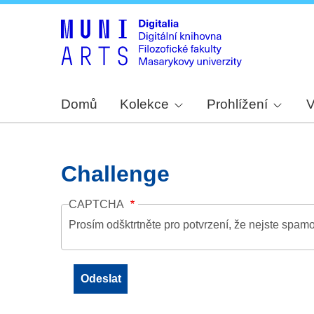
Domů
Kolekce
Prohlížení
V
Challenge
CAPTCHA
Prosím odšktrtněte pro potvrzení, že nejste spamo