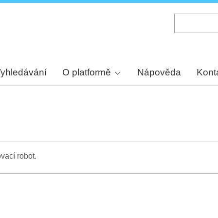
Skip
to
main
content
yhledávání
O platformě
Nápověda
Kont
vací robot.