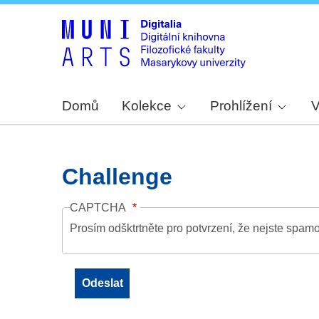
Domů
Kolekce
Prohlížení
V
Challenge
CAPTCHA
Prosím odšktrtněte pro potvrzení, že nejste spamo