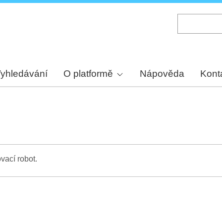
Skip
to
main
content
yhledávání
O platformě
Nápověda
Kont
vací robot.