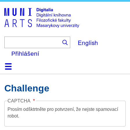
Skip
to
main
content
English
Přihlášení
Domů
Kolekce
Prohlížení
Vyhledávání
O platformě
Nápověda
Kontakt
Digitalia
Challenge
CAPTCHA
Prosím odšktrtněte pro potvrzení, že nejste spamovací
robot.