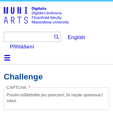
Skip
to
main
content
English
Přihlášení
Domů
Kolekce
Prohlížení
Vyhledávání
O platformě
Nápověda
Kontakt
Digitalia
Challenge
CAPTCHA
Prosím odšktrtněte pro potvrzení, že nejste spamovací
robot.