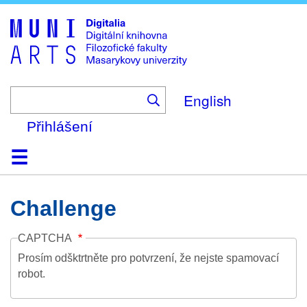
Skip
to
main
content
English
Přihlášení
Domů
Kolekce
Prohlížení
Vyhledávání
O platformě
Nápověda
Kontakt
Digitalia
Challenge
CAPTCHA
Prosím odšktrtněte pro potvrzení, že nejste spamovací
robot.