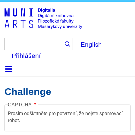
Skip
to
main
content
English
Přihlášení
Domů
Kolekce
Prohlížení
Vyhledávání
O platformě
Nápověda
Kontakt
Digitalia
Challenge
CAPTCHA
Prosím odšktrtněte pro potvrzení, že nejste spamovací
robot.