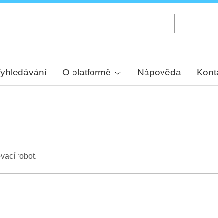
Skip
to
main
content
yhledávání
O platformě
Nápověda
Kont
vací robot.