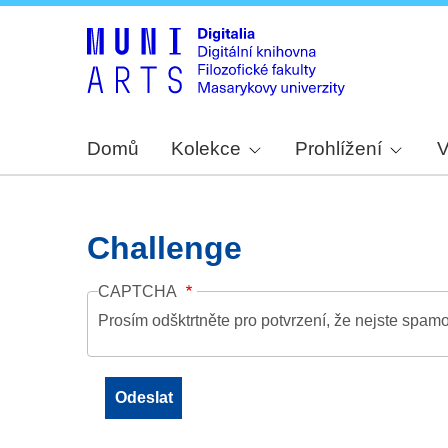
Domů
Kolekce
Prohlížení
V
Challenge
CAPTCHA
Prosím odšktrtněte pro potvrzení, že nejste spamo