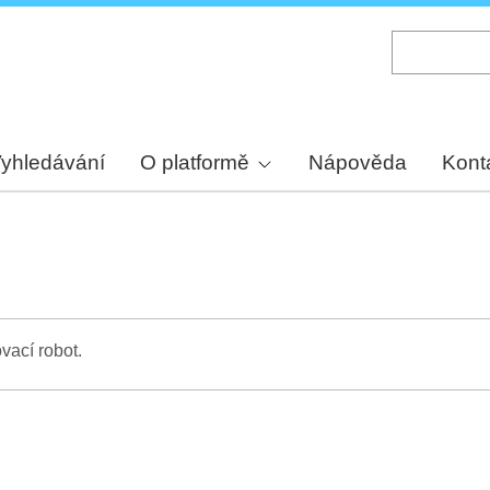
Skip
to
main
content
yhledávání
O platformě
Nápověda
Kont
vací robot.