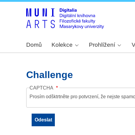
Domů
Kolekce
Prohlížení
V
Challenge
CAPTCHA
Prosím odšktrtněte pro potvrzení, že nejste spamo