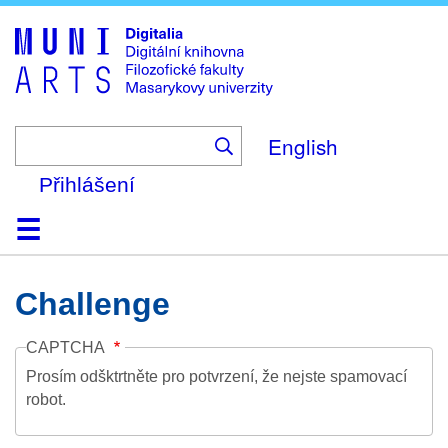
Skip
to
main
content
English
Přihlášení
Domů
Kolekce
Prohlížení
Vyhledávání
O platformě
Nápověda
Kontakt
Digitalia
Challenge
CAPTCHA
Prosím odšktrtněte pro potvrzení, že nejste spamovací
robot.