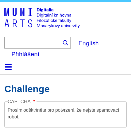
Skip
to
main
content
English
Přihlášení
Domů
Kolekce
Prohlížení
Vyhledávání
O platformě
Nápověda
Kontakt
Digitalia
Challenge
CAPTCHA
Prosím odšktrtněte pro potvrzení, že nejste spamovací
robot.