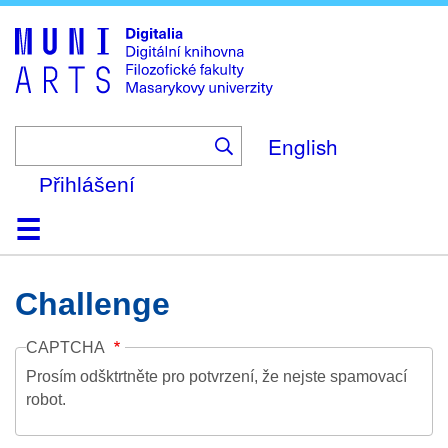
Skip
to
main
content
English
Přihlášení
Domů
Kolekce
Prohlížení
Vyhledávání
O platformě
Nápověda
Kontakt
Digitalia
Challenge
CAPTCHA
Prosím odšktrtněte pro potvrzení, že nejste spamovací
robot.