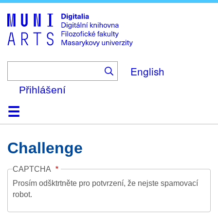
Skip
to
main
content
English
Přihlášení
Domů
Kolekce
Prohlížení
Vyhledávání
O platformě
Nápověda
Kontakt
Digitalia
Challenge
CAPTCHA
Prosím odšktrtněte pro potvrzení, že nejste spamovací
robot.