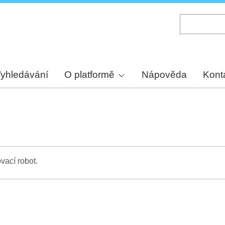
Skip
to
main
content
yhledávání
O platformě
Nápověda
Kont
vací robot.