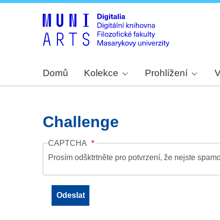
Domů
Kolekce
Prohlížení
V
Challenge
CAPTCHA
Prosím odšktrtněte pro potvrzení, že nejste spamo