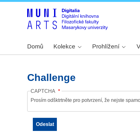
Domů
Kolekce
Prohlížení
V
Challenge
CAPTCHA
Prosím odšktrtněte pro potvrzení, že nejste spamo