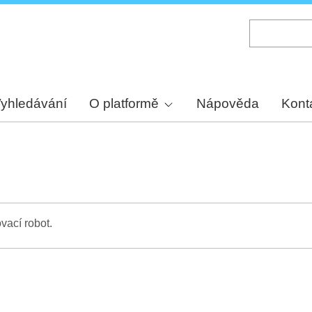
Skip
to
main
content
yhledávání
O platformě
Nápověda
Kont
vací robot.