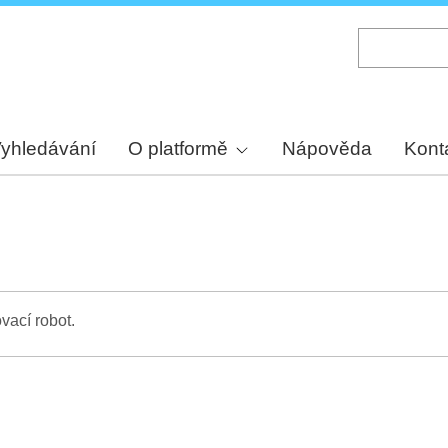
Skip
to
main
content
yhledávání
O platformě
Nápověda
Kont
vací robot.