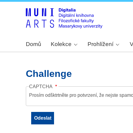
Domů
Kolekce
Prohlížení
V
Challenge
CAPTCHA
Prosím odšktrtněte pro potvrzení, že nejste spamo