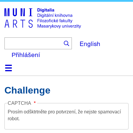
Skip
to
main
content
English
Přihlášení
Domů
Kolekce
Prohlížení
Vyhledávání
O platformě
Nápověda
Kontakt
Digitalia
Challenge
CAPTCHA
Prosím odšktrtněte pro potvrzení, že nejste spamovací
robot.