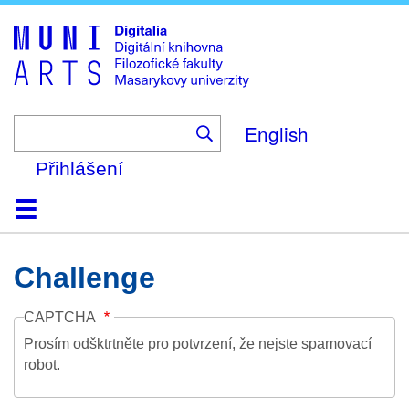
Skip
to
main
content
English
Přihlášení
Domů
Kolekce
Prohlížení
Vyhledávání
O platformě
Nápověda
Kontakt
Digitalia
Challenge
CAPTCHA
Prosím odšktrtněte pro potvrzení, že nejste spamovací
robot.