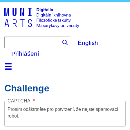
Skip
to
main
content
English
Přihlášení
Domů
Kolekce
Prohlížení
Vyhledávání
O platformě
Nápověda
Kontakt
Digitalia
Challenge
CAPTCHA
Prosím odšktrtněte pro potvrzení, že nejste spamovací
robot.