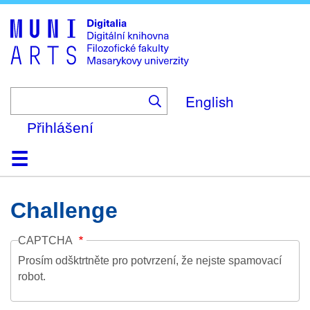
Skip
to
main
content
English
Přihlášení
Domů
Kolekce
Prohlížení
Vyhledávání
O platformě
Nápověda
Kontakt
Digitalia
Challenge
CAPTCHA
Prosím odšktrtněte pro potvrzení, že nejste spamovací
robot.