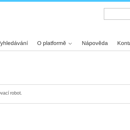
Skip
to
main
content
yhledávání
O platformě
Nápověda
Kont
vací robot.