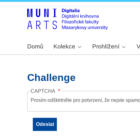
Domů
Kolekce
Prohlížení
V
Challenge
CAPTCHA
Prosím odšktrtněte pro potvrzení, že nejste spamo