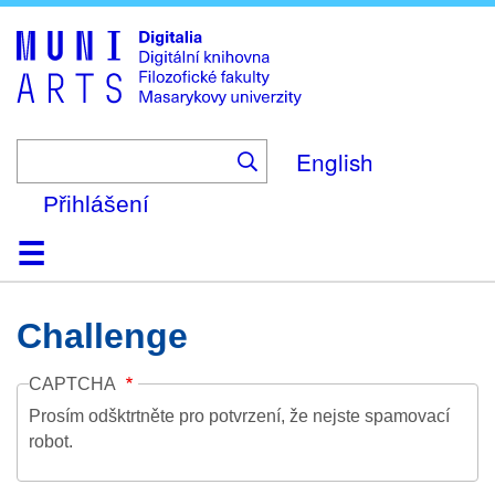
Skip
to
main
content
English
Přihlášení
Domů
Kolekce
Prohlížení
Vyhledávání
O platformě
Nápověda
Kontakt
Digitalia
Challenge
CAPTCHA
Prosím odšktrtněte pro potvrzení, že nejste spamovací
robot.