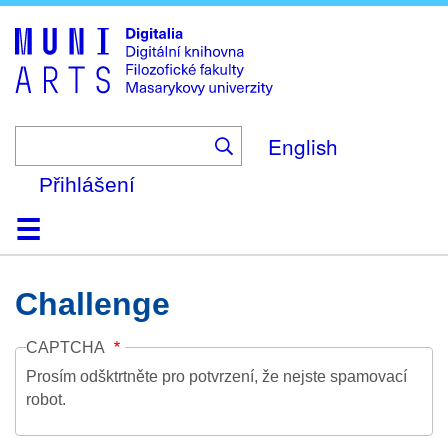
Skip
to
main
content
English
Přihlášení
Domů
Kolekce
Prohlížení
Vyhledávání
O platformě
Nápověda
Kontakt
Digitalia
Challenge
CAPTCHA
Prosím odšktrtněte pro potvrzení, že nejste spamovací
robot.