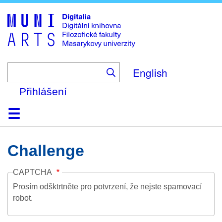
Skip
to
main
content
English
Přihlášení
Domů
Kolekce
Prohlížení
Vyhledávání
O platformě
Nápověda
Kontakt
Digitalia
Challenge
CAPTCHA
Prosím odšktrtněte pro potvrzení, že nejste spamovací
robot.