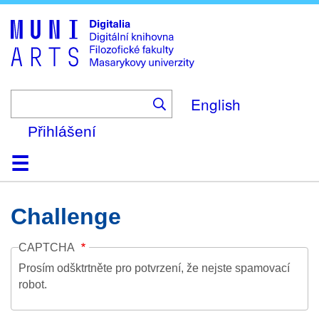
Skip
to
main
content
English
Přihlášení
Domů
Kolekce
Prohlížení
Vyhledávání
O platformě
Nápověda
Kontakt
Digitalia
Challenge
CAPTCHA
Prosím odšktrtněte pro potvrzení, že nejste spamovací
robot.