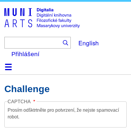
Skip
to
main
content
English
Přihlášení
Domů
Kolekce
Prohlížení
Vyhledávání
O platformě
Nápověda
Kontakt
Digitalia
Challenge
CAPTCHA
Prosím odšktrtněte pro potvrzení, že nejste spamovací
robot.