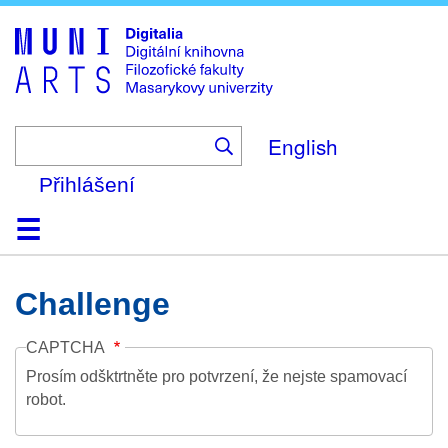
Skip
to
main
content
English
Přihlášení
Domů
Kolekce
Prohlížení
Vyhledávání
O platformě
Nápověda
Kontakt
Digitalia
Challenge
CAPTCHA
Prosím odšktrtněte pro potvrzení, že nejste spamovací
robot.