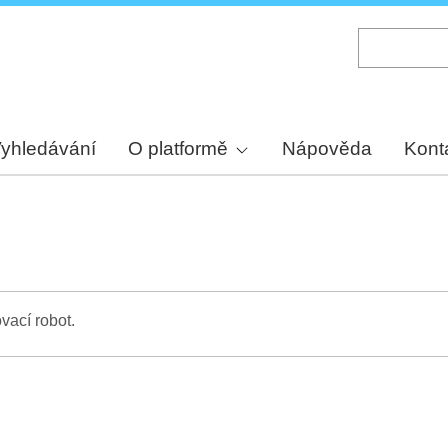
Skip
to
main
content
yhledávání
O platformě
Nápověda
Kont
vací robot.