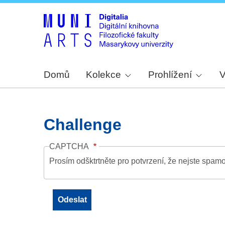
Domů
Kolekce
Prohlížení
V
Challenge
CAPTCHA
Prosím odšktrtněte pro potvrzení, že nejste spamo