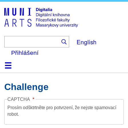
Skip
to
main
content
English
Přihlášení
Domů
Kolekce
Prohlížení
Vyhledávání
O platformě
Nápověda
Kontakt
Digitalia
Challenge
CAPTCHA
Prosím odšktrtněte pro potvrzení, že nejste spamovací
robot.