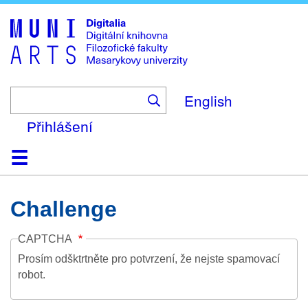
Skip
to
main
content
English
Přihlášení
Domů
Kolekce
Prohlížení
Vyhledávání
O platformě
Nápověda
Kontakt
Digitalia
Challenge
CAPTCHA
Prosím odšktrtněte pro potvrzení, že nejste spamovací
robot.