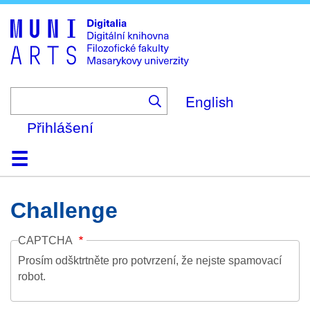
Skip
to
main
content
English
Přihlášení
Domů
Kolekce
Prohlížení
Vyhledávání
O platformě
Nápověda
Kontakt
Digitalia
Challenge
CAPTCHA
Prosím odšktrtněte pro potvrzení, že nejste spamovací
robot.