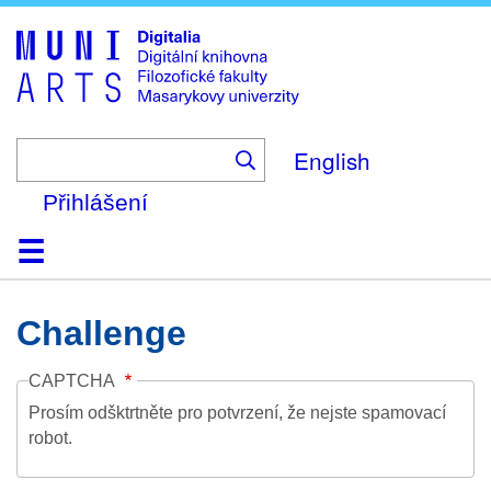
Skip
to
main
content
English
Přihlášení
Domů
Kolekce
Prohlížení
Vyhledávání
O platformě
Nápověda
Kontakt
Digitalia
Challenge
CAPTCHA
Prosím odšktrtněte pro potvrzení, že nejste spamovací
robot.