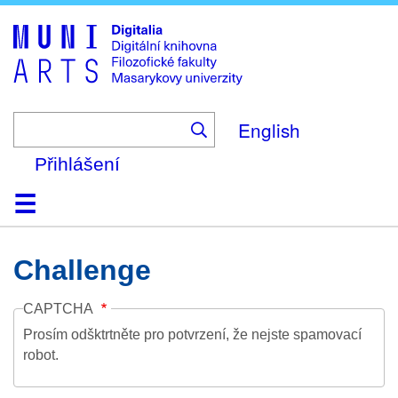
Skip
to
main
content
English
Přihlášení
Domů
Kolekce
Prohlížení
Vyhledávání
O platformě
Nápověda
Kontakt
Digitalia
Challenge
CAPTCHA
Prosím odšktrtněte pro potvrzení, že nejste spamovací
robot.