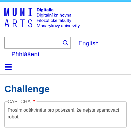
Skip
to
main
content
English
Přihlášení
Domů
Kolekce
Prohlížení
Vyhledávání
O platformě
Nápověda
Kontakt
Digitalia
Challenge
CAPTCHA
Prosím odšktrtněte pro potvrzení, že nejste spamovací
robot.