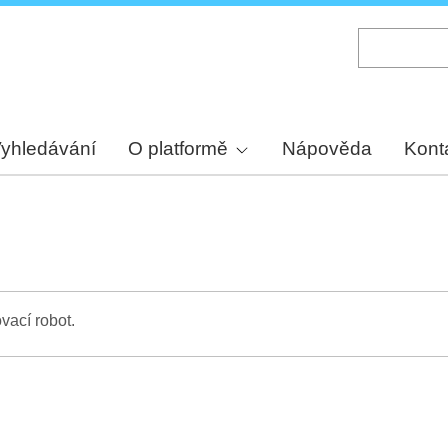
Skip
to
main
content
yhledávání
O platformě
Nápověda
Kont
vací robot.