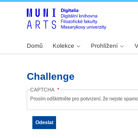
Domů
Kolekce
Prohlížení
V
Challenge
CAPTCHA
Prosím odšktrtněte pro potvrzení, že nejste spamo