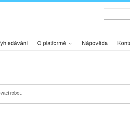
Skip
to
main
content
yhledávání
O platformě
Nápověda
Kont
vací robot.