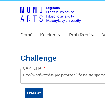
Domů
Kolekce
Prohlížení
V
Challenge
CAPTCHA
Prosím odšktrtněte pro potvrzení, že nejste spamo