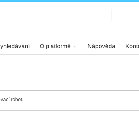
Skip
to
main
content
yhledávání
O platformě
Nápověda
Kont
vací robot.