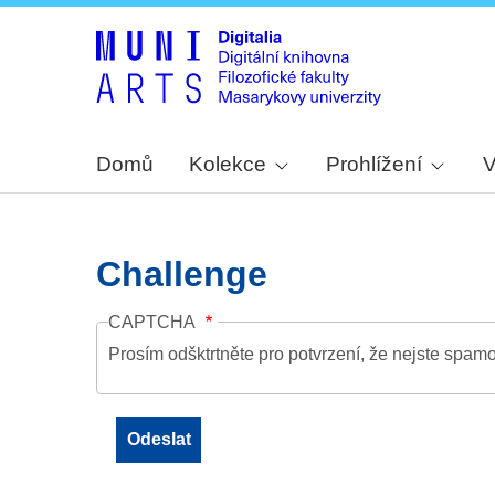
Domů
Kolekce
Prohlížení
V
Challenge
CAPTCHA
Prosím odšktrtněte pro potvrzení, že nejste spamo