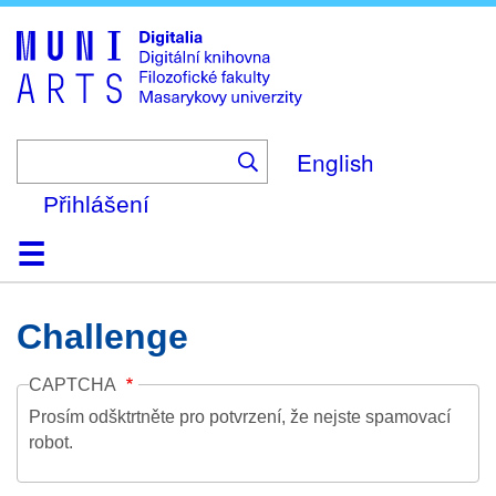
Skip
to
main
content
English
Přihlášení
Domů
Kolekce
Prohlížení
Vyhledávání
O platformě
Nápověda
Kontakt
Digitalia
Challenge
CAPTCHA
Prosím odšktrtněte pro potvrzení, že nejste spamovací
robot.