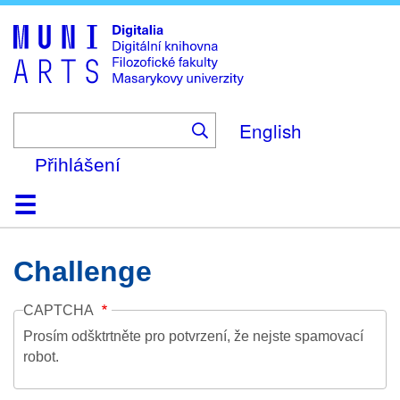
Skip
to
main
content
English
Přihlášení
Domů
Kolekce
Prohlížení
Vyhledávání
O platformě
Nápověda
Kontakt
Digitalia
Challenge
CAPTCHA
Prosím odšktrtněte pro potvrzení, že nejste spamovací
robot.