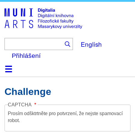
Skip
to
main
content
English
Přihlášení
Domů
Kolekce
Prohlížení
Vyhledávání
O platformě
Nápověda
Kontakt
Digitalia
Challenge
CAPTCHA
Prosím odšktrtněte pro potvrzení, že nejste spamovací
robot.