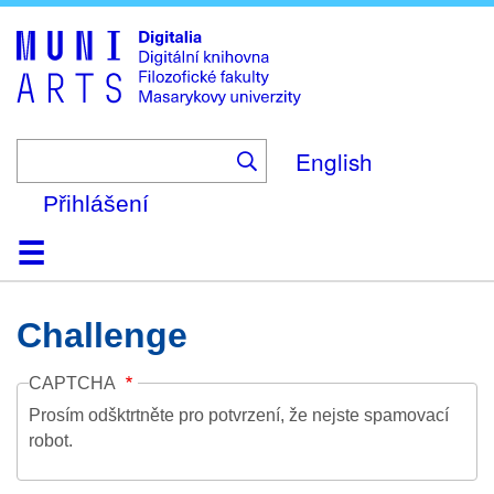
Skip
to
main
content
English
Přihlášení
Domů
Kolekce
Prohlížení
Vyhledávání
O platformě
Nápověda
Kontakt
Digitalia
Challenge
CAPTCHA
Prosím odšktrtněte pro potvrzení, že nejste spamovací
robot.