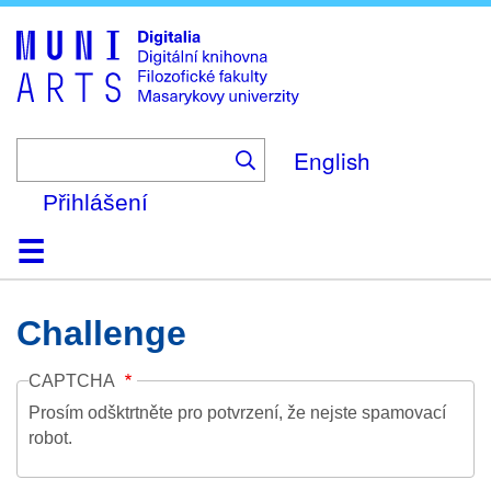
Skip
to
main
content
English
Přihlášení
Domů
Kolekce
Prohlížení
Vyhledávání
O platformě
Nápověda
Kontakt
Digitalia
Challenge
CAPTCHA
Prosím odšktrtněte pro potvrzení, že nejste spamovací
robot.