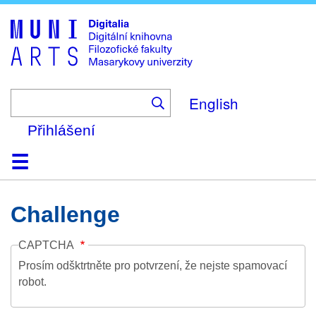
Skip
to
main
content
English
Přihlášení
Domů
Kolekce
Prohlížení
Vyhledávání
O platformě
Nápověda
Kontakt
Digitalia
Challenge
CAPTCHA
Prosím odšktrtněte pro potvrzení, že nejste spamovací
robot.