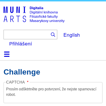
Skip
to
main
content
English
Přihlášení
Domů
Kolekce
Prohlížení
Vyhledávání
O platformě
Nápověda
Kontakt
Digitalia
Challenge
CAPTCHA
Prosím odšktrtněte pro potvrzení, že nejste spamovací
robot.