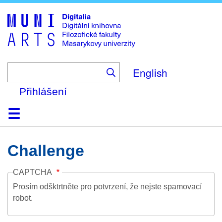
Skip
to
main
content
English
Přihlášení
Domů
Kolekce
Prohlížení
Vyhledávání
O platformě
Nápověda
Kontakt
Digitalia
Challenge
CAPTCHA
Prosím odšktrtněte pro potvrzení, že nejste spamovací
robot.