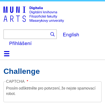
Skip
to
main
content
English
Přihlášení
Domů
Kolekce
Prohlížení
Vyhledávání
O platformě
Nápověda
Kontakt
Digitalia
Challenge
CAPTCHA
Prosím odšktrtněte pro potvrzení, že nejste spamovací
robot.