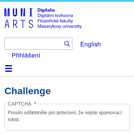
Skip
to
main
content
English
Přihlášení
Domů
Kolekce
Prohlížení
Vyhledávání
O platformě
Nápověda
Kontakt
Digitalia
Challenge
CAPTCHA
Prosím odšktrtněte pro potvrzení, že nejste spamovací
robot.