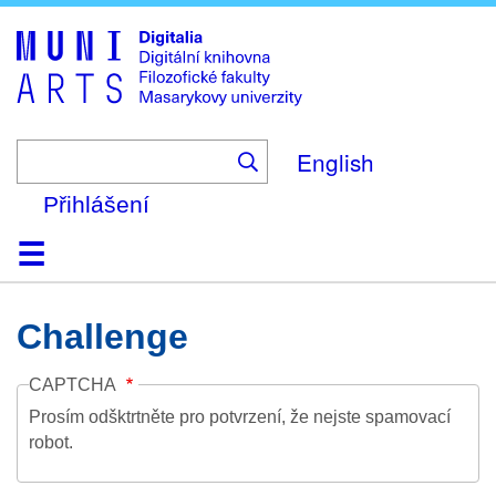
Skip
to
main
content
English
Přihlášení
Domů
Kolekce
Prohlížení
Vyhledávání
O platformě
Nápověda
Kontakt
Digitalia
Challenge
CAPTCHA
Prosím odšktrtněte pro potvrzení, že nejste spamovací
robot.