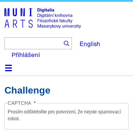
Skip
to
main
content
English
Přihlášení
Domů
Kolekce
Prohlížení
Vyhledávání
O platformě
Nápověda
Kontakt
Digitalia
Challenge
CAPTCHA
Prosím odšktrtněte pro potvrzení, že nejste spamovací
robot.