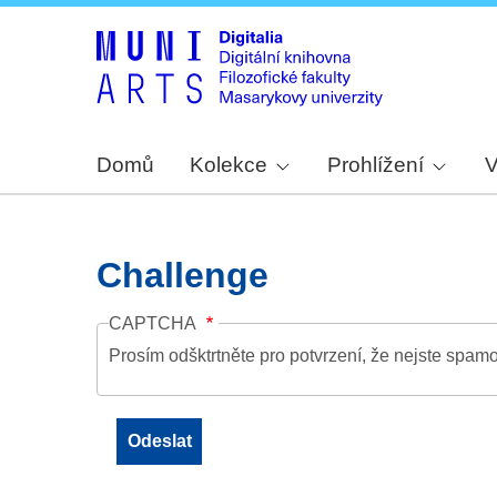
Domů
Kolekce
Prohlížení
V
Challenge
CAPTCHA
Prosím odšktrtněte pro potvrzení, že nejste spamo