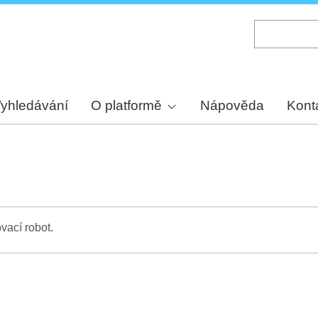
Skip
to
main
content
yhledávání
O platformě
Nápověda
Kont
vací robot.