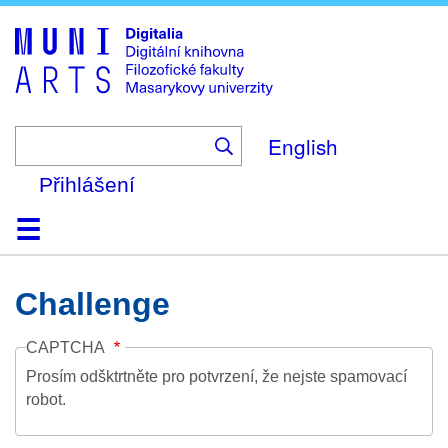
Skip
to
main
content
English
Přihlášení
Domů
Kolekce
Prohlížení
Vyhledávání
O platformě
Nápověda
Kontakt
Digitalia
Challenge
CAPTCHA
Prosím odšktrtněte pro potvrzení, že nejste spamovací
robot.